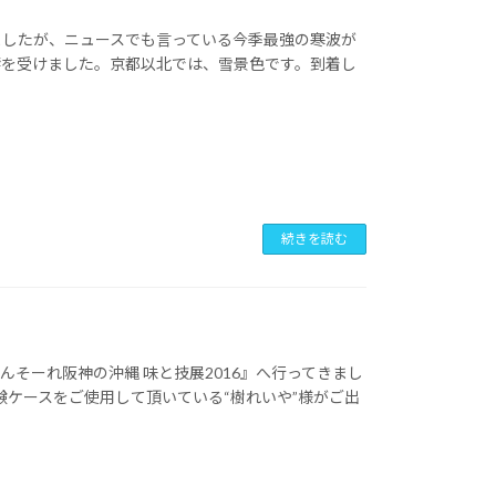
りましたが、ニュースでも言っている今季最強の寒波が
響を受けました。京都以北では、雪景色です。到着し
続きを読む
そーれ阪神の沖縄 味と技展2016』へ行ってきまし
鹸ケースをご使用して頂いている“樹れいや”様がご出