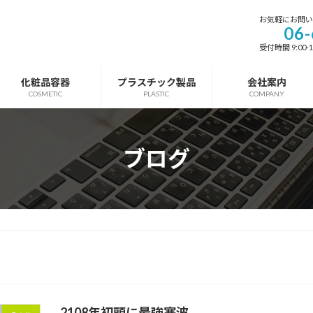
お気軽にお問
06-
受付時間 9:00-
化粧品容器
プラスチック製品
会社案内
COSMETIC
PLASTIC
COMPANY
ブログ
2108年初頭に最強寒波