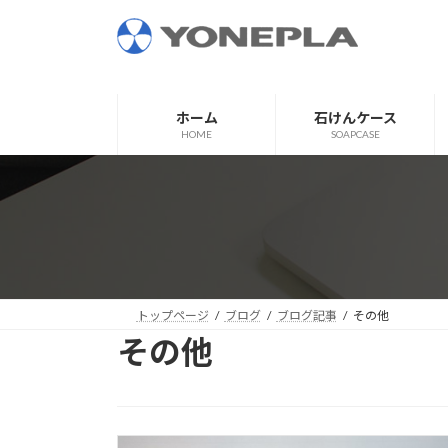
コ
ナ
ン
ビ
テ
ゲ
ン
ー
ツ
シ
ホーム
石けんケース
へ
ョ
HOME
SOAPCASE
ス
ン
キ
に
ッ
移
プ
動
トップページ
ブログ
ブログ記事
その他
その他